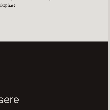
ektphase
sere